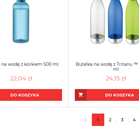
 na wodę z korkiem 500 ml
Butelka na wodę z Tritanu ™ 
ml
22,04 zł
24,15 zł
DO KOSZYKA
DO KOSZYKA
1
2
3
4
«