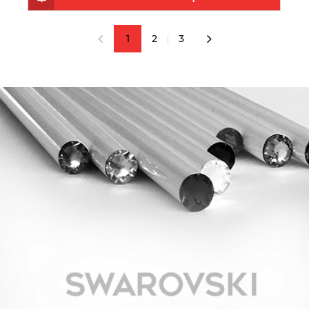
1
2
3
«
»