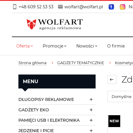
Ni
+48 609 52 53 53
wolfart@wolfart.pl
Oferta
Promocje
Nowości
O firmie
Strona główna
GADŻETY TEMATYCZNIE
Kosmety
Zd
MENU
DŁUGOPISY REKLAMOWE
GADŻETY EKO
PAMIĘCI USB I ELEKTRONIKA
JEDZENIE I PICIE