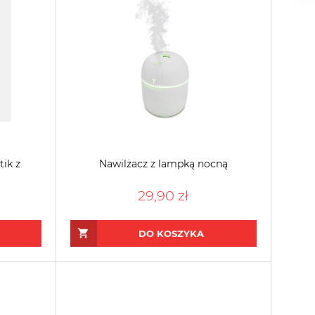
tik z
Nawilżacz z lampką nocną
29,90 zł
DO KOSZYKA