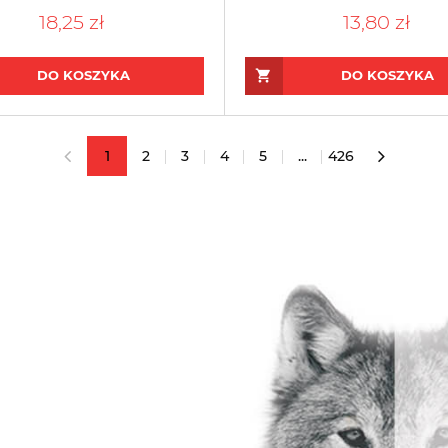
18,25 zł
13,80 zł
DO KOSZYKA
DO KOSZYKA
1
2
3
4
5
...
426
«
»