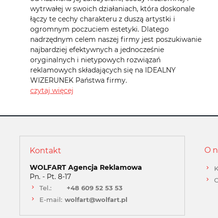
wytrwałej w swoich działaniach, która doskonale
łączy te cechy charakteru z duszą artystki i
ogromnym poczuciem estetyki. Dlatego
nadrzędnym celem naszej firmy jest poszukiwanie
najbardziej efektywnych a jednocześnie
oryginalnych i nietypowych rozwiązań
reklamowych składających się na IDEALNY
WIZERUNEK Państwa firmy.
czytaj więcej
O n
Kontakt
WOLFART Agencja Reklamowa
K
Pn. - Pt. 8-17
O
Tel.:
+48 609 52 53 53
E-mail:
wolfart@wolfart.pl