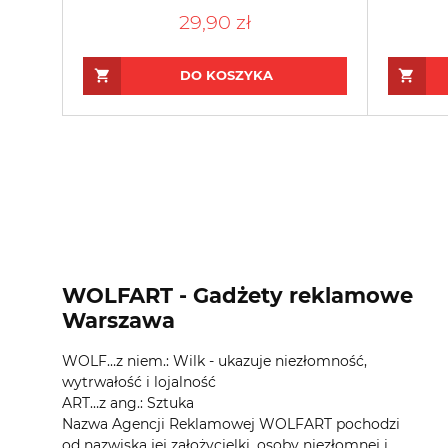
29,90 zł
DO KOSZYKA
WOLFART - Gadżety reklamowe
Warszawa
WOLF…z niem.: Wilk - ukazuje niezłomność,
wytrwałość i lojalność
ART…z ang.: Sztuka
Nazwa Agencji Reklamowej WOLFART pochodzi
od nazwiska jej założycielki, osoby niezłomnej i