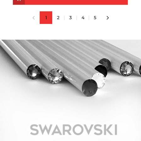
1
2
3
4
5
«
»