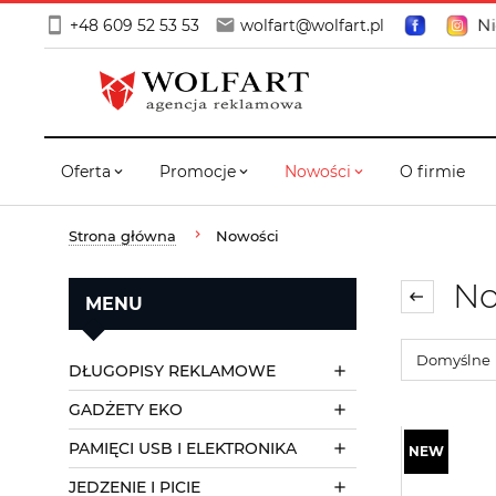
Ni
+48 609 52 53 53
wolfart@wolfart.pl
Oferta
Promocje
Nowości
O firmie
Strona główna
Nowości
No
MENU
DŁUGOPISY REKLAMOWE
GADŻETY EKO
PAMIĘCI USB I ELEKTRONIKA
JEDZENIE I PICIE