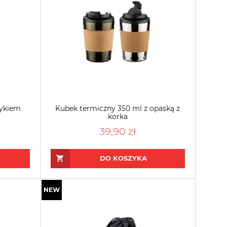
zykiem
Kubek termiczny 350 ml z opaską z
korka
39,90 zł
DO KOSZYKA