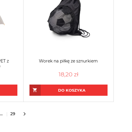
ET z
Worek na piłkę ze sznurkiem
m
18,20 zł
DO KOSZYKA
...
29
»