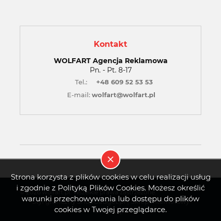
Kontakt
WOLFART Agencja Reklamowa
Pn. - Pt. 8-17
Tel.:
+48 609 52 53 53
E-mail:
wolfart@wolfart.pl
Strona korzysta z plików cookies w celu realizacji usług
i zgodnie z Polityką Plików Cookies. Możesz określić
© 2026 wolfart.pl. Wszelkie prawa zastrzeżone.
warunki przechowywania lub dostępu do plików
Styl graficzny ShopGadget.pl
Sklep internetowy
cookies w Twojej przeglądarce.
Shoper.pl