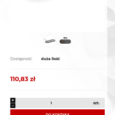
Dostępność:
duża ilość
110,83 zł
+
szt.
-
DO KOSZYKA