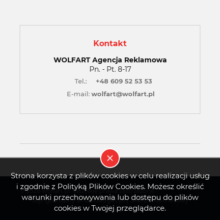
Kontakt
WOLFART Agencja Reklamowa
Pn. - Pt. 8-17
Tel.:
+48 609 52 53 53
E-mail:
wolfart@wolfart.pl
Strona korzysta z plików cookies w celu realizacji usług
i zgodnie z Polityką Plików Cookies. Możesz określić
© 2026 wolfart.pl. Wszelkie prawa zastrzeżone.
warunki przechowywania lub dostępu do plików
Styl graficzny ShopGadget.pl
Sklep internetowy
cookies w Twojej przeglądarce.
Shoper.pl